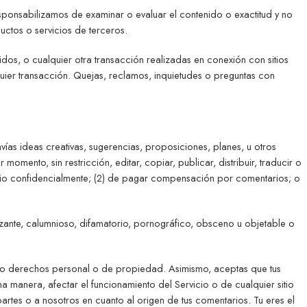
esponsabilizamos de examinar o evaluar el contenido o exactitud y no
uctos o servicios de terceros.
os, o cualquier otra transacción realizadas en conexión con sitios
quier transacción. Quejas, reclamos, inquietudes o preguntas con
vías ideas creativas, sugerencias, proposiciones, planes, u otros
mento, sin restricción, editar, copiar, publicar, distribuir, traducir o
rio confidencialmente; (2) de pagar compensación por comentarios; o
ante, calumnioso, difamatorio, pornográfico, obsceno u objetable o
tro derechos personal o de propiedad. Asimismo, aceptas que tus
a manera, afectar el funcionamiento del Servicio o de cualquier sitio
artes o a nosotros en cuanto al origen de tus comentarios. Tu eres el