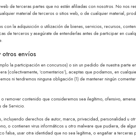
os web de terceras partes que no están afiliadas con nosotros. No nos r
lquier material de terceros o sitios web, o de cualquier material, prod
 la adquisición o utilización de bienes, servicios, recursos, contenid
icas de terceros y asegúrate de entenderlas antes de participar en cual
e.
 otros envíos
emplo la participación en concursos) o sin un pedido de nuestra parte en
era (colectivamente, ‘comentarios’), aceptas que podamos, en cualquier mo
enemos ni tendremos ninguna obligación (1) de mantener ningún comenta
o remover contenido que consideremos sea ilegítimo, ofensivo, amenaz
s de Servicio.
es, incluyendo derechos de autor, marca, privacidad, personalidad u o
no, o contienen virus informáticos u otro malware que pudiera, de algun
 falsa, usar otra identidad que no sea legítima, o engañar a terceras p