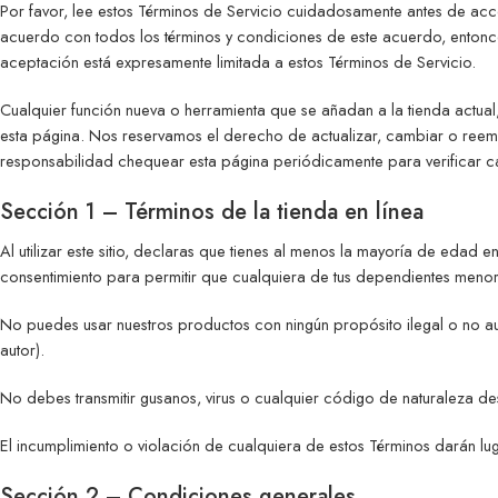
Por favor, lee estos Términos de Servicio cuidadosamente antes de accede
acuerdo con todos los términos y condiciones de este acuerdo, entonce
aceptación está expresamente limitada a estos Términos de Servicio.
Cualquier función nueva o herramienta que se añadan a la tienda actual,
esta página. Nos reservamos el derecho de actualizar, cambiar o reempl
responsabilidad chequear esta página periódicamente para verificar ca
Sección 1 – Términos de la tienda en línea
Al utilizar este sitio, declaras que tienes al menos la mayoría de edad
consentimiento para permitir que cualquiera de tus dependientes menores
No puedes usar nuestros productos con ningún propósito ilegal o no aut
autor).
No debes transmitir gusanos, virus o cualquier código de naturaleza des
El incumplimiento o violación de cualquiera de estos Términos darán lug
Sección 2 – Condiciones generales