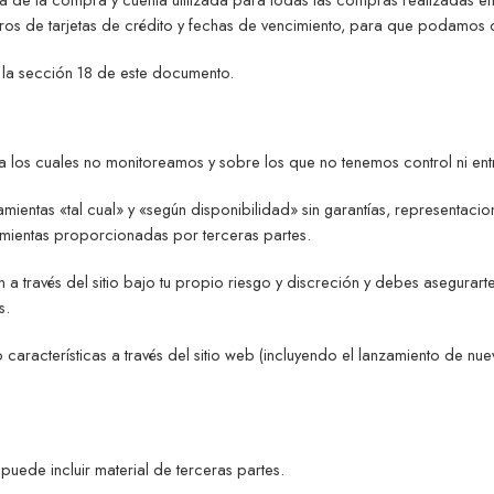
eros de tarjetas de crédito y fechas de vencimiento, para que podamos 
n la sección 18 de este documento.
 los cuales no monitoreamos y sobre los que no tenemos control ni ent
ntas «tal cual» y «según disponibilidad» sin garantías, representacio
mientas proporcionadas por terceras partes.
 través del sitio bajo tu propio riesgo y discreción y debes asegurarte
s.
características a través del sitio web (incluyendo el lanzamiento de nuev
 puede incluir material de terceras partes.