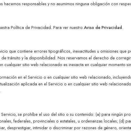
os hacemos responsables y no asumimos ninguna obligación con respecto
uestra Política de Privacidad. Para ver nuestro
Aviso de Privacidad
.
vicio que contiene errores tipográficos, inexactitudes u omisiones que
de tránsito y la disponibilidad. Nos reservamos el derecho de corregir 
en cualquier sitio web relacionado es inexacta en cualquier momento si
ormación en el Servicio o en cualquier sitio web relacionado, incluyend
tualización aplicada en el Servicio o en cualquier sitio web relacionad
.
rvicio, se prohíbe el uso del sitio o su contenido: (a) para ningún prop
acionales, federales, provinciales o estatales, u ordenanzas locales; (d) p
niar, desprestigiar, intimidar o discriminar por razones de género, orien