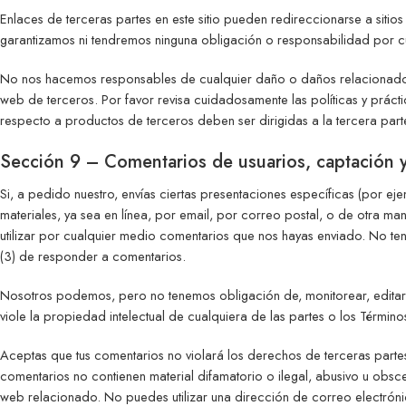
Enlaces de terceras partes en este sitio pueden redireccionarse a siti
garantizamos ni tendremos ninguna obligación o responsabilidad por cua
No nos hacemos responsables de cualquier daño o daños relacionados con
web de terceros. Por favor revisa cuidadosamente las políticas y práct
respecto a productos de terceros deben ser dirigidas a la tercera part
Sección 9 – Comentarios de usuarios, captación y
Si, a pedido nuestro, envías ciertas presentaciones específicas (por ej
materiales, ya sea en línea, por email, por correo postal, o de otra man
utilizar por cualquier medio comentarios que nos hayas enviado. No t
(3) de responder a comentarios.
Nosotros podemos, pero no tenemos obligación de, monitorear, editar 
viole la propiedad intelectual de cualquiera de las partes o los Término
Aceptas que tus comentarios no violará los derechos de terceras part
comentarios no contienen material difamatorio o ilegal, abusivo u obsce
web relacionado. No puedes utilizar una dirección de correo electrónico