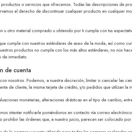
s productos o servicios que ofrecemos. Todas las descripciones de pro
ervamos el derecho de discontinuar cualquier producto en cualquier mom
n u otro material comprado u obtenido por ti cumpla con tus expectativa
umpla con nuestros estándares de aseo de la moda, así como cumplir 
uestros productos no cumpla con los más altos estándares, no nos hace
o de inmediato.
ón de cuenta
on nosotros. Podemos, a nuestra discreción, limitar o cancelar las c
ta de cliente, la misma tarjeta de crédito, y/o pedidos que utilizan la 
luaciones monetarias, alteraciones drásticas en el tipo de cambio, entre
 intentar notificarle poniéndonos en contacto vía correo electrónico
 prohibir las órdenes que, a nuestro juicio, parecen ser colocado por 
de la compra y cuenta utilizada para todas las compras realizadas en 