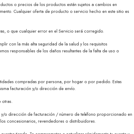
ductos o precios de los productos están sujetos a cambios en
ento. Cualquier oferta de producto o servicio hecho en este sitio es
s, o que cualquier error en el Servicio será corregido.
con la más alta seguridad de la salud y los requisitos
mos responsables de los daños resultantes de la falta de uso o
antidades compradas por persona, por hogar o por pedido. Estas
misma facturación y/o dirección de envío.
 otras.
 y/o dirección de facturación / número de teléfono proporcionado en
los concesionarios, revendedores o distribuidores.
nuestra tienda. Te comprometes a actualizar rápidamente tu cuenta y