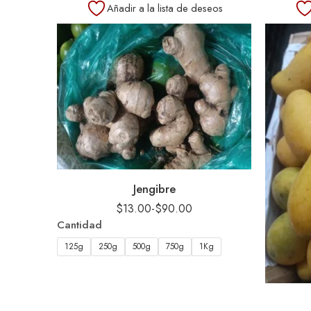
Añadir a la lista de deseos
Jengibre
$
13.00
-
$
90.00
Cantidad
125g
250g
500g
750g
1Kg