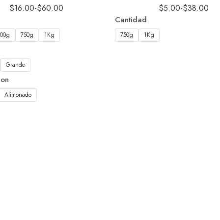
$
16.00
-
$
60.00
$
5.00
-
$
38.00
Cantidad
500g
750g
1Kg
750g
1Kg
Grande
ion
Alimonado