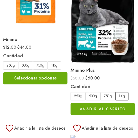
Minino
$
12.00
-
$
44.00
Cantidad
250g
500g
750g
1Kg
Minino Plus
$
60.00
Seleccionar opciones
$
68.00
Cantidad
250g
500g
750g
1Kg
AÑADIR AL CARRITO
Añadir a la lista de deseos
Añadir a la lista de deseos