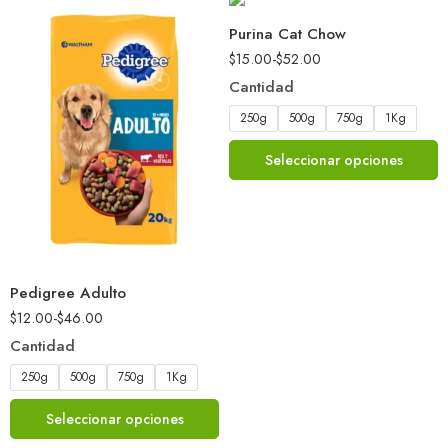
Purina Cat Chow
$
15.00
-
$
52.00
Cantidad
250g
500g
750g
1Kg
Seleccionar opciones
Pedigree Adulto
$
12.00
-
$
46.00
Cantidad
250g
500g
750g
1Kg
Seleccionar opciones