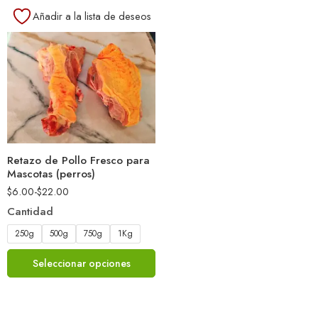
Añadir a la lista de deseos
Retazo de Pollo Fresco para
Mascotas (perros)
$
6.00
-
$
22.00
Cantidad
250g
500g
750g
1Kg
Seleccionar opciones