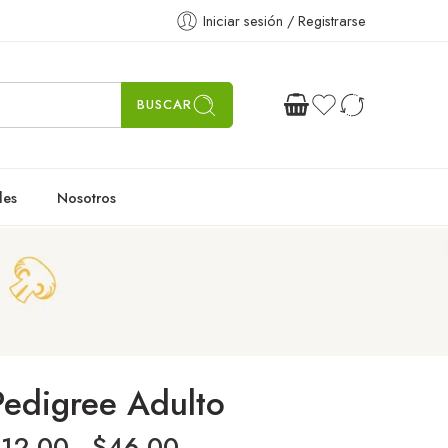
Iniciar sesión / Registrarse
BUSCAR
les
Nosotros
Pedigree Adulto
$
12.00
-
$
46.00