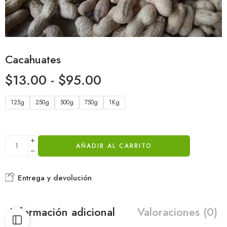
Cacahuates
$
13.00
-
$
95.00
125g
250g
500g
750g
1Kg
AÑADIR AL CARRITO
Entrega y devolución
Información adicional
Valoraciones (0)