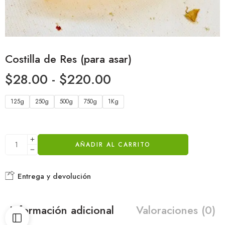
Costilla de Res (para asar)
$
28.00
-
$
220.00
125g
250g
500g
750g
1Kg
AÑADIR AL CARRITO
Entrega y devolución
Información adicional
Valoraciones (0)