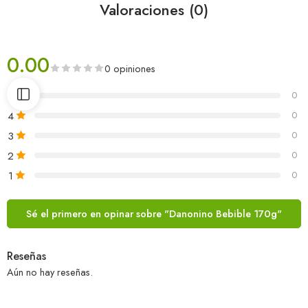
Valoraciones (0)
0.00
0 opiniones
5
0
4
0
3
0
2
0
1
0
Sé el primero en opinar sobre "Danonino Bebible 170g"
Reseñas
Aún no hay reseñas.