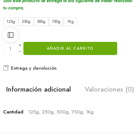
Sólo este producto se entrega al día siguiente de haber realizado
tu compra.
125g
250g
500g
750g
1Kg
AÑADIR AL CARRITO
Entrega y devolución
Información adicional
Valoraciones (0)
Cantidad
125g, 250g, 500g, 750g, 1Kg