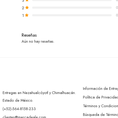
3
2
0
1
0
Reseñas
Aún no hay reseñas.
Información de Entre
Entregas en Nezahualcóyotl y Chimalhuacán.
Política de Privacida
Estado de México.
Términos y Condicio
(+52)-564-8158-233
Búsqueda de Términ
clientes@mercadeale.com