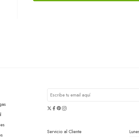
gas
d
nes
Servicio al Cliente
Lunes
os