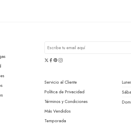
gas
d
nes
Servicio al Cliente
Lunes
os
Política de Privacidad
Sáb
os
Términos y Condiciones
Dom
Más Vendidos
Temporada