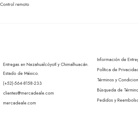
Control remoto
Información de Entre
Entregas en Nezahualcóyotl y Chimalhuacán.
Política de Privacida
Estado de México.
Términos y Condicio
(+52)-564-8158-233
Búsqueda de Términ
clientes@mercadeale.com
Pedidos y Reembols
mercadeale.com