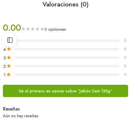
Valoraciones (0)
0.00
0 opiniones
5
0
4
0
3
0
2
0
1
0
Sé el primero en opinar sobre "Jabón Zest 135g"
Reseñas
Aún no hay reseñas.