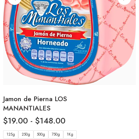
Jamon de Pierna LOS
MANANTIALES
$
19.00
-
$
148.00
125g
250g
500g
750g
1Kg