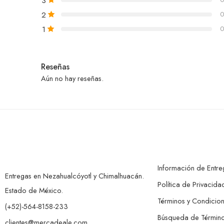
3
2
0
1
0
Reseñas
Aún no hay reseñas.
Información de Entre
Entregas en Nezahualcóyotl y Chimalhuacán.
Política de Privacida
Estado de México.
Términos y Condicio
(+52)-564-8158-233
Búsqueda de Términ
clientes@mercadeale.com