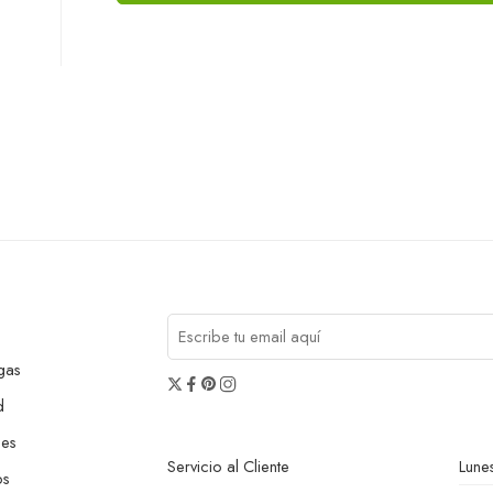
gas
d
nes
Servicio al Cliente
Lunes
os