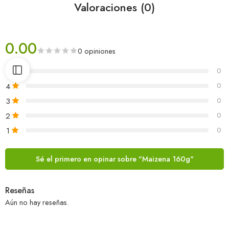
Valoraciones (0)
0.00
0 opiniones
5
0
4
0
3
0
2
0
1
0
Sé el primero en opinar sobre "Maizena 160g"
Reseñas
Aún no hay reseñas.