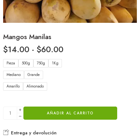
Mangos Manilas
$
14.00
-
$
60.00
Pieza
500g
750g
1Kg
Mediano
Grande
Amarillo
Alimonado
AÑADIR AL CARRITO
Entrega y devolución