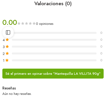
Valoraciones (0)
0.00
0 opiniones
5
0
4
0
3
0
2
0
1
0
Sé el primero en opinar sobre "Mantequilla LA VILLITA 90g"
Reseñas
Aún no hay reseñas.