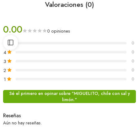
Valoraciones (0)
0.00
0 opiniones
5
0
4
0
3
0
2
0
1
0
Sé el primero en opinar sobre "MIGUELITO, chile con sal y
limón."
Reseñas
Aún no hay reseñas.