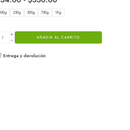
100g
250g
500g
750g
1Kg
AÑADIR AL CARRITO
Entrega y devolución