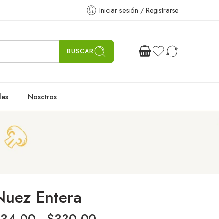
Iniciar sesión / Registrarse
BUSCAR
les
Nosotros
Nuez Entera
$
34.00
-
$
330.00