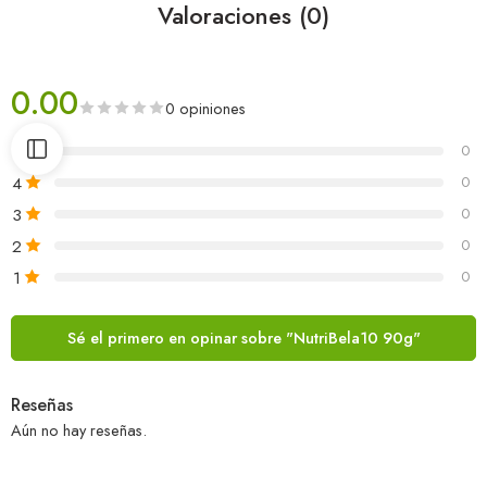
Valoraciones (0)
0.00
0 opiniones
5
0
4
0
3
0
2
0
1
0
Sé el primero en opinar sobre "NutriBela10 90g"
Reseñas
Aún no hay reseñas.