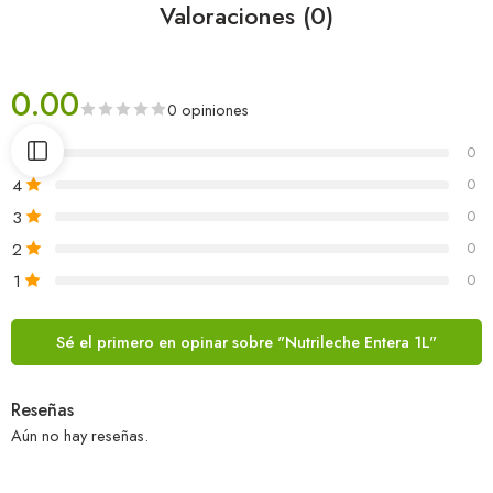
Valoraciones (0)
0.00
0 opiniones
5
0
4
0
3
0
2
0
1
0
Sé el primero en opinar sobre "Nutrileche Entera 1L"
Reseñas
Aún no hay reseñas.