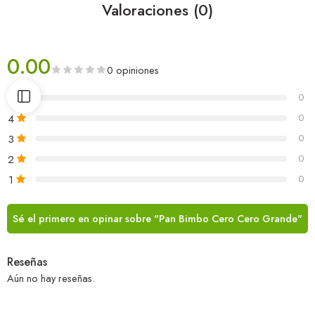
Valoraciones (0)
0.00
0 opiniones
5
0
4
0
3
0
2
0
1
0
Sé el primero en opinar sobre "Pan Bimbo Cero Cero Grande"
Reseñas
Aún no hay reseñas.