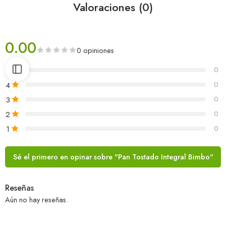
Valoraciones (0)
0.00
0 opiniones
5
0
4
0
3
0
2
0
1
0
Sé el primero en opinar sobre "Pan Tostado Integral Bimbo"
Reseñas
Aún no hay reseñas.