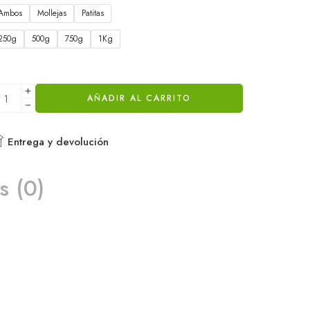
Ambos
Mollejas
Patitas
250g
500g
750g
1Kg
AÑADIR AL CARRITO
Entrega y devolución
s (0)