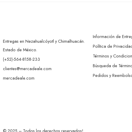
Información de Entre
Entregas en Nezahualcóyotl y Chimalhuacán.
Política de Privacida
Estado de México.
Términos y Condicio
(+52)-564-8158-233
Búsqueda de Términ
clientes@mercadeale.com
Pedidos y Reembols
mercadeale.com
© 2025 – Todos los derechos reservados!