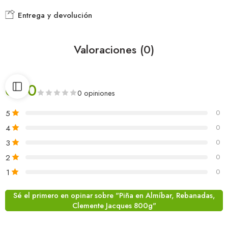
Entrega y devolución
Valoraciones (0)
0.00
0 opiniones
5
0
4
0
3
0
2
0
1
0
Sé el primero en opinar sobre "Piña en Almíbar, Rebanadas,
Clemente Jacques 800g"