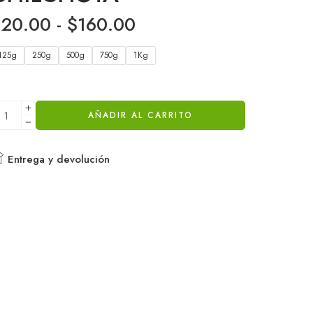
$
20.00
-
$
160.00
125g
250g
500g
750g
1Kg
AÑADIR AL CARRITO
Entrega y devolución