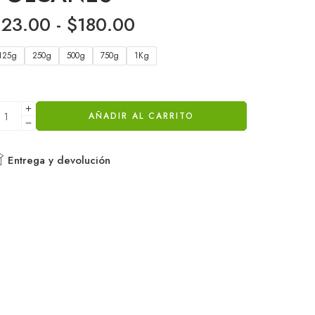
$
23.00
-
$
180.00
125g
250g
500g
750g
1Kg
AÑADIR AL CARRITO
Entrega y devolución