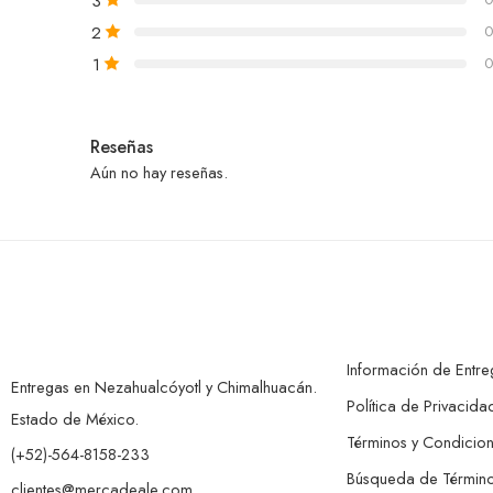
3
2
0
1
0
Reseñas
Aún no hay reseñas.
Información de Entre
Entregas en Nezahualcóyotl y Chimalhuacán.
Política de Privacida
Estado de México.
Términos y Condicio
(+52)-564-8158-233
Búsqueda de Términ
clientes@mercadeale.com