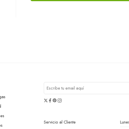
gas
d
nes
Servicio al Cliente
Lunes
os