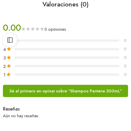
Valoraciones (0)
0.00
0 opiniones
5
0
4
0
3
0
2
0
1
0
Sé el primero en opinar sobre "Shampoo Pantene 300mL"
Reseñas
Aún no hay reseñas.