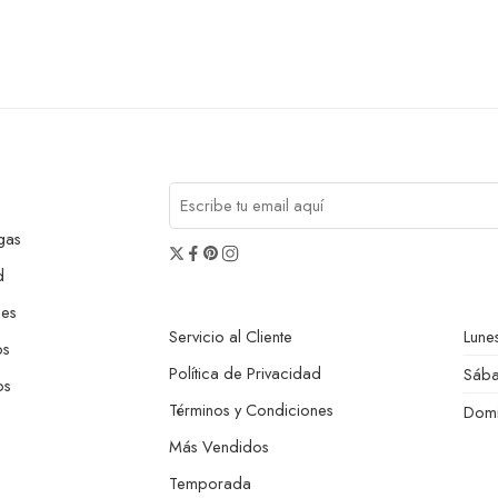
gas
d
nes
Servicio al Cliente
Lunes
os
Política de Privacidad
Sáb
os
Términos y Condiciones
Dom
Más Vendidos
Temporada