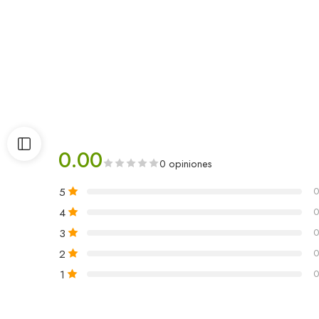
0.00
0 opiniones
5
0
4
0
3
0
2
0
1
0