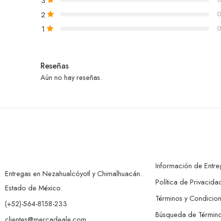
3
2
0
1
0
Reseñas
Aún no hay reseñas.
Información de Entre
Entregas en Nezahualcóyotl y Chimalhuacán.
Política de Privacida
Estado de México.
Términos y Condicio
(+52)-564-8158-233
Búsqueda de Términ
clientes@mercadeale.com