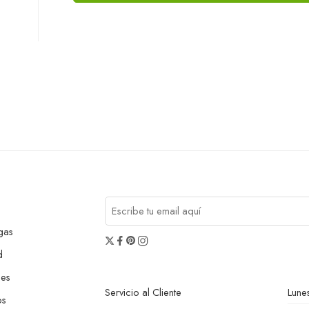
gas
d
nes
Servicio al Cliente
Lunes
os