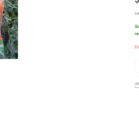
La
Só
re
Di