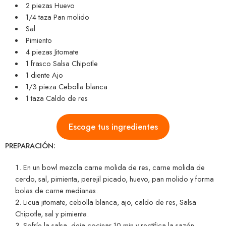
2 piezas Huevo
1/4 taza Pan molido
Sal
Pimiento
4 piezas Jitomate
1 frasco Salsa Chipotle
1 diente Ajo
1/3 pieza Cebolla blanca
1 taza Caldo de res
Escoge tus ingredientes
PREPARACIÓN:
En un bowl mezcla carne molida de res, carne molida de
cerdo, sal, pimienta, perejil picado, huevo, pan molido y forma
bolas de carne medianas.
Licua jitomate, cebolla blanca, ajo, caldo de res, Salsa
Chipotle, sal y pimienta.
Sofríe la salsa, deja cocinar 10 min y rectifica la sazón.