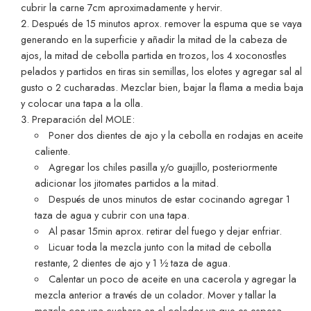
cubrir la carne 7cm aproximadamente y hervir.
Después de 15 minutos aprox. remover la espuma que se vaya
generando en la superficie y añadir la mitad de la cabeza de
ajos, la mitad de cebolla partida en trozos, los 4 xoconostles
pelados y partidos en tiras sin semillas, los elotes y agregar sal al
gusto o 2 cucharadas. Mezclar bien, bajar la flama a media baja
y colocar una tapa a la olla.
Preparación del MOLE:
Poner dos dientes de ajo y la cebolla en rodajas en aceite
caliente.
Agregar los chiles pasilla y/o guajillo, posteriormente
adicionar los jitomates partidos a la mitad.
Después de unos minutos de estar cocinando agregar 1
taza de agua y cubrir con una tapa.
Al pasar 15min aprox. retirar del fuego y dejar enfriar.
Licuar toda la mezcla junto con la mitad de cebolla
restante, 2 dientes de ajo y 1
½
taza de agua.
Calentar un poco de aceite en una cacerola y agregar la
mezcla anterior a través de un colador. Mover y tallar la
mezcla con una cuchara en el colador ya que es espesa.