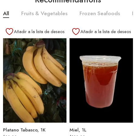
All
Fruits & Vegetables
Frozen Seafoods
R
Añadir a la lista de deseos
Añadir a la lista de deseos
Platano Tabasco, 1K
Miel, 1L