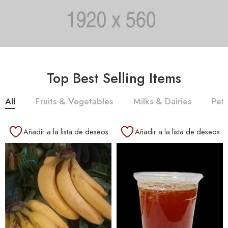
Top Best Selling Items
All
Fruits & Vegetables
Milks & Dairies
Pet
Añadir a la lista de deseos
Añadir a la lista de deseos