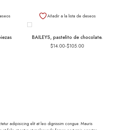
deseos
Añadir a la lista de deseos
piezas
BAILEYS, pastelito de chocolate.
$
14.00
-
$
105.00
Paquete
etur adipisicing elit at leo dignissim congue. Mauris