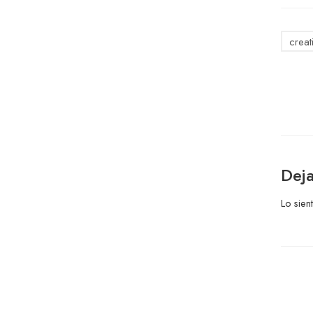
creat
Deja
Lo sien