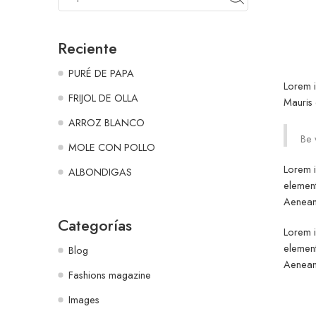
Reciente
PURÉ DE PAPA
Lorem i
FRIJOL DE OLLA
Mauris 
ARROZ BLANCO
Be 
MOLE CON POLLO
Lorem i
ALBONDIGAS
element
Aenean 
Categorías
Lorem i
element
Blog
Aenean 
Fashions magazine
Images