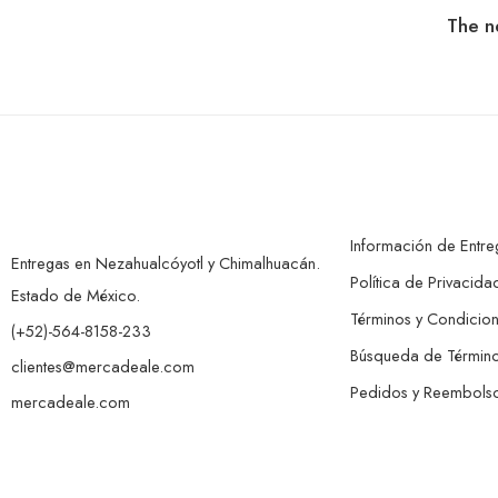
The ne
Información de Entre
Entregas en Nezahualcóyotl y Chimalhuacán.
Política de Privacida
Estado de México.
Términos y Condicio
(+52)-564-8158-233
Búsqueda de Términ
clientes@mercadeale.com
Pedidos y Reembols
mercadeale.com