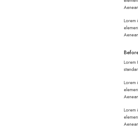
element
Aenean 
Lorem i
element
Aenean 
Before
Lorem I
standar
Lorem i
element
Aenean 
Lorem i
element
Aenean 