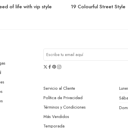
ed of life with vip style
19 Colourful Street Style
gas
d
nes
Servicio al Cliente
Lunes
os
Política de Privacidad
Sáb
os
Términos y Condiciones
Dom
Más Vendidos
Temporada